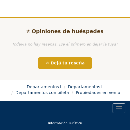
⭐ Opiniones de huéspedes
Todavía no hay reseñas. ¡Sé el primero en dejar la tuya!
✍️ Dejá tu reseña
Departamentos I
Departamentos II
Departamentos con pileta
Propiedades en venta
Togg
navig
(current)
Información Turística