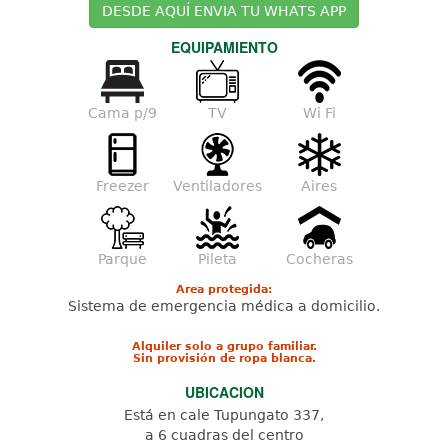
DESDE AQUÍ ENVIA TU WHATS APP
EQUIPAMIENTO
Cama p/9
TV
Wi Fi
Freezer
Ventiladores
Aires
Parque
Pileta
Cocheras
Area protegida:
Sistema de emergencia médica a domicilio.
Alquiler solo a grupo familiar.
Sin provisión de ropa blanca.
UBICACION
Está en cale Tupungato 337,
a 6 cuadras del centro