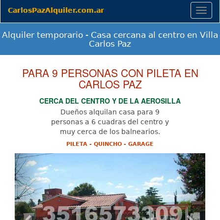
CarlosPazAlquiler.com.ar
Togg
navig
Alquiler temporario - Casa cercana al centro en Villa
Carlos Paz
PARA 9 PERSONAS CON PILETA EN
CARLOS PAZ
CERCA DEL CENTRO Y DE LA AEROSILLA
Dueños alquilan casa para 9
personas a 6 cuadras del centro y
muy cerca de los balnearios.
PILETA - QUINCHO - GARAGE
Previous
Next