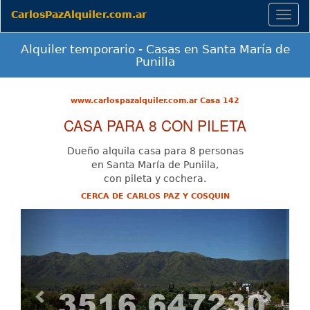
CarlosPazAlquiler.com.ar
Togg
navig
Alquiler temporario - Casas en Santa María de
Punilla
www.carlospazalquiler.com.ar Casa 142
CASA PARA 8 CON PILETA
Dueño alquila casa para 8 personas
en Santa María de Puniila,
con pileta y cochera.
CERCA DE CARLOS PAZ Y COSQUIN
Previous
Next