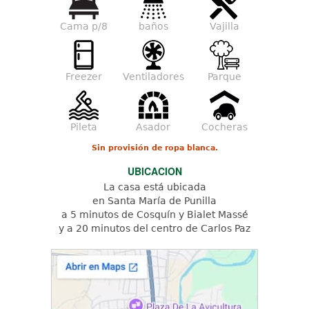
Cama p/8
baños
Vajilla
Freezer
Ventiladores
Parque
Pileta
Asador
Cocheras
Sin provisión de ropa blanca.
UBICACION
La casa está ubicada
en Santa María de Punilla
a 5 minutos de Cosquín y Bialet Massé
y a 20 minutos del centro de Carlos Paz