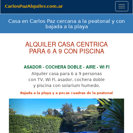
CarlosPazAlquiler.com.ar
Togg
navig
Casa en Carlos Paz cercana a la peatonal y con
bajada a la playa
ALQUILER CASA CENTRICA
PARA 6 A 9 CON PISCINA
ASADOR - COCHERA DOBLE - AIRE - WI FI
Alquiler casa para 6 a 9 personas
con TV, Wi Fi, asador, cochera doble
y piscina con solarium humedo.
Bajada a la playa y a pocas cuadras de la peatonal
Previous
Next