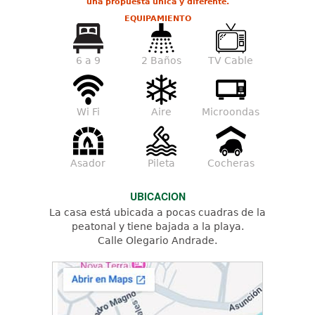
una propuesta única y diferente.
EQUIPAMIENTO
6 a 9
2 Baños
TV Cable
Wi Fi
Aire
Microondas
Asador
Pileta
Cocheras
UBICACION
La casa está ubicada a pocas cuadras de la
peatonal y tiene bajada a la playa.
Calle Olegario Andrade.