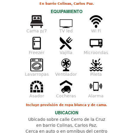
En barrio Colinas, Carlos Paz.
EQUIPAMIENTO
Cama p/7
TV led
Wi Fi
Freezer
Vajilla
Microondas
Lavarropas
Ventilador
Pileta
Asador
Cocheras
Alarma
Incluye provisión de ropa blanca y de cama.
UBICACION
Ubicado sobre calle Cerro de la Cruz
en barrio Colinas, Carlos Paz.
Cerca en auto o en omnibus del centro