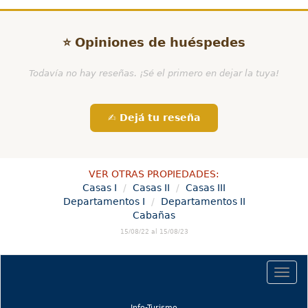
⭐ Opiniones de huéspedes
Todavía no hay reseñas. ¡Sé el primero en dejar la tuya!
✍️ Dejá tu reseña
VER OTRAS PROPIEDADES:
Casas I
Casas II
Casas III
Departamentos I
Departamentos II
Cabañas
15/08/22 al 15/08/23
Togg
navig
(current)
Info-Turismo