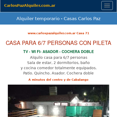
CarlosPazAlquiler.com.ar
Togg
navig
Alquiler temporario - Casas Carlos Paz
www.carlospazalquiler.com.ar Casa 71
CASA PARA 6/7 PERSONAS CON PILETA
TV - WI FI- ASADOR - COCHERA DOBLE
Alquilo casa para 6/7 personas
Sala de estar, 2 dormitorios, baño
y cocina comedor totalmente equipados.
Patio. Quincho. Asador. Cochera doble
A minutos del centro y de Cabalango
Previous
Next