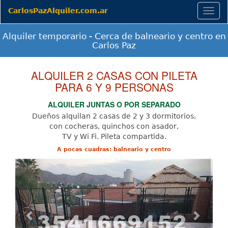
CarlosPazAlquiler.com.ar
Togg
navig
Alquiler temporario - Cerca de balneario y centro en
Carlos Paz
ALQUILER 2 CASAS CON PILETA
PARA 6 Y 9 PERSONAS
ALQUILER JUNTAS O POR SEPARADO
Dueños alquilan 2 casas de 2 y 3 dormitorios,
con cocheras, quinchos con asador,
TV y Wi Fi. Pileta compartida.
A pocas cuadras: balneario y centro
Previous
Next