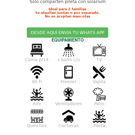
Solo comparten pileta con solarium
Ideal para 2 familias
Se alquilan juntas o por separado.
No se aceptan mascotas
DESDE AQUÍ ENVIA TU WHATS APP
EQUIPAMIENTO
Cama p/14
1 baño c/u
TV
Wi Fi
Freezer
Vajilla
Aire
Ventiladores
Patio
Quinchos
Cocheras
Pileta