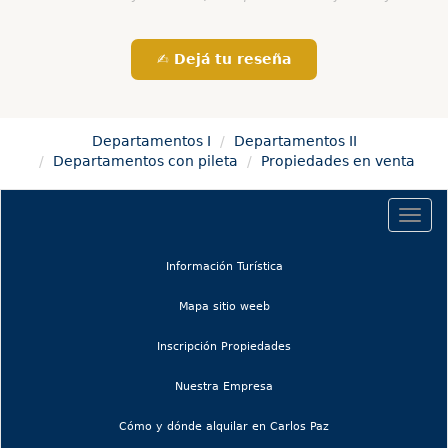
✍️ Dejá tu reseña
Departamentos I
Departamentos II
Departamentos con pileta
Propiedades en venta
Togg
navig
(current)
Información Turística
(current)
Mapa sitio weeb
Inscripción Propiedades
Nuestra Empresa
Cómo y dónde alquilar en Carlos Paz