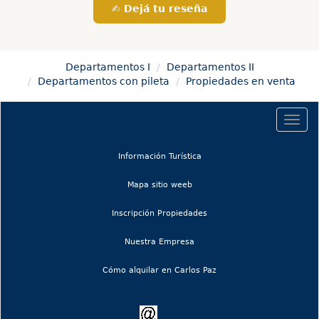
✍️ Dejá tu reseña
Departamentos I
Departamentos II
Departamentos con pileta
Propiedades en venta
Togg
navig
(current)
Información Turística
(current)
Mapa sitio weeb
Inscripción Propiedades
Nuestra Empresa
Cómo alquilar en Carlos Paz