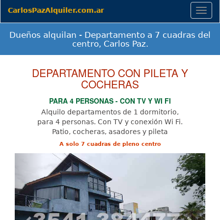
CarlosPazAlquiler.com.ar
Togg
navig
Dueños alquilan - Departamento a 7 cuadras del
centro, Carlos Paz.
DEPARTAMENTO CON PILETA Y
COCHERAS
PARA 4 PERSONAS - CON TV Y WI FI
Alquilo departamentos de 1 dormitorio,
para 4 personas. Con TV y conexión Wi Fi.
Patio, cocheras, asadores y pileta
A solo 7 cuadras de pleno centro
Previous
Next