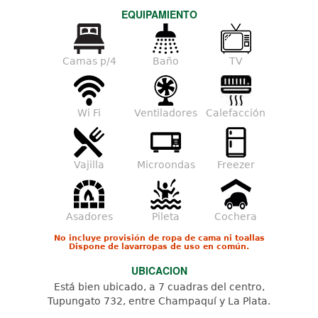
EQUIPAMIENTO
Camas p/4
Baño
TV
Wi Fi
Ventiladores
Calefacción
Vajilla
Microondas
Freezer
Asadores
Pileta
Cochera
No incluye provisión de ropa de cama ni toallas
Dispone de lavarropas de uso en común.
UBICACION
Está bien ubicado, a 7 cuadras del centro,
Tupungato 732, entre Champaquí y La Plata.