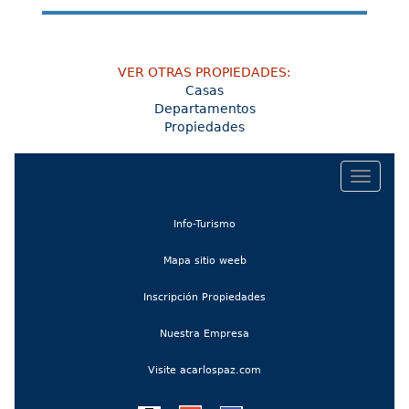
VER OTRAS PROPIEDADES:
Casas
Departamentos
Propiedades
Toggle
navigat
(current)
Info-Turismo
(current)
Mapa sitio weeb
Inscripción Propiedades
Nuestra Empresa
Visite acarlospaz.com