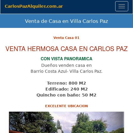
CarlosPazAlquiler.com.ar
Togg
navig
Venta de Casa en Villa Carlos Paz
Venta Casa 01
VENTA HERMOSA CASA EN CARLOS PAZ
CON VISTA PANORAMICA
Dueños venden casa en
Barrio Costa Azul- Villa Carlos Paz.
Terreno: 800 M2
Edificado: 240 M2
Quincho con baño: 50 M2
EXCELENTE UBICACION
Previous
Next