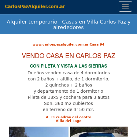
CarlosPazAlquiler.com.ar
Togg
navig
Alquiler temporario - Casas en Villa Carlos Paz y
alrededores
www.carlospazalquiler.com.ar Casa 94
VENDO CASA EN CARLOS PAZ
CON PILETA Y VISTA A LAS SIERRAS
Dueños venden casa de 4 dormitorios
con 2 baños + altillo, de 1 dormitorio,
2 quinchos + 2 baños
y departamento de 1 dormitorio
Pileta de 18x5 y cochera para 3 autos
Son: 360 m2 cubiertos
en terreno de 3150 m2.
A 13 cuadras del centro
Villa del Lago
Previous
Next