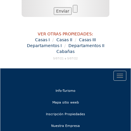
VER OTRAS PROPIEDADES:
Casas I
Casas II
Casas III
Departamentos I
Departamentos II
Cabañas
5/07/21 a 5/07/22
Togg
navig
(current)
Info-Turismo
(current)
Mapa sitio weeb
Inscripción Propiedades
Nuestra Empresa