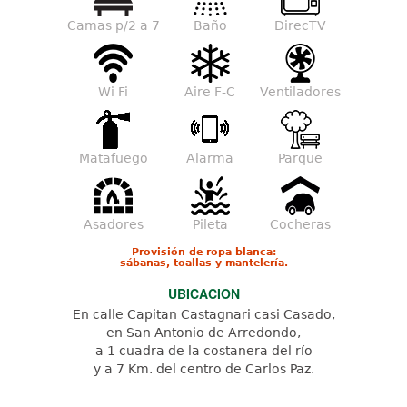
Camas p/2 a 7
Baño
DirecTV
Wi Fi
Aire F-C
Ventiladores
Matafuego
Alarma
Parque
Asadores
Pileta
Cocheras
Provisión de ropa blanca:
sábanas, toallas y mantelería.
UBICACION
En calle Capitan Castagnari casi Casado,
en San Antonio de Arredondo,
a 1 cuadra de la costanera del río
y a 7 Km. del centro de Carlos Paz.