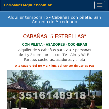
CarlosPazAlquiler.com.ar
Togg
navig
Alquiler temporario - Cabañas con pileta, San
Antonio de Arredondo
CABAÑAS "5 ESTRELLAS"
CON PILETA - ASADORES - COCHERAS
Alquiler de 5 cabañas para 2 a 7 personas
de 1 y 2 dormitorios, con TV - Aire y Wi-Fi.
Parque, cocheras, asadores y pileta
A 1 cuadra del río y a 7 km. del centro de Carlos Paz
Previous
Next