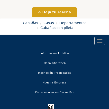
✍️ Dejá tu reseña
Cabañas
Casas
Departamentos
Cabañas con pileta
Togg
navig
(current)
Información Turística
(current)
Mapa sitio weeb
Inscripción Propiedades
Nuestra Empresa
Cómo alquilar en Carlos Paz