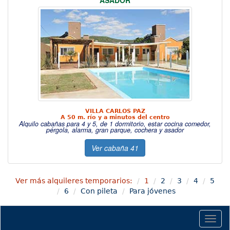
ASADOR
VILLA CARLOS PAZ
A 50 m. río y a minutos del centro
Alquilo cabañas para 4 y 5, de 1 dormitorio, estar cocina comedor,
pérgola, alarma, gran parque, cochera y asador
Ver cabaña 41
Ver más alquileres temporarios:
1
2
3
4
5
6
Con pileta
Para jóvenes
Togg