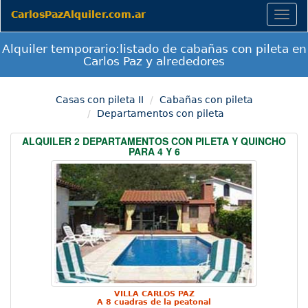
CarlosPazAlquiler.com.ar
Togg
navig
Alquiler temporario:listado de cabañas con pileta en
Carlos Paz y alrededores
Casas con pileta II
Cabañas con pileta
Departamentos con pileta
ALQUILER 2 DEPARTAMENTOS CON PILETA Y QUINCHO
PARA 4 Y 6
VILLA CARLOS PAZ
A 8 cuadras de la peatonal