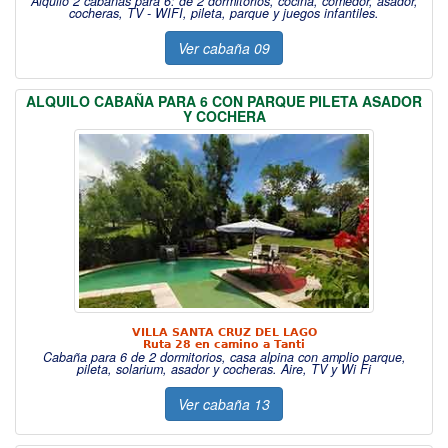
Alquilo 2 cabañas para 6: de 2 dormitorios, cocina, comedor, asador,
cocheras, TV - WIFI, pileta, parque y juegos infantiles.
Ver cabaña 09
ALQUILO CABAÑA PARA 6 CON PARQUE PILETA ASADOR
Y COCHERA
VILLA SANTA CRUZ DEL LAGO
Ruta 28 en camino a Tanti
Cabaña para 6 de 2 dormitorios, casa alpina con amplio parque,
pileta, solarium, asador y cocheras. Aire, TV y Wi Fi
Ver cabaña 13