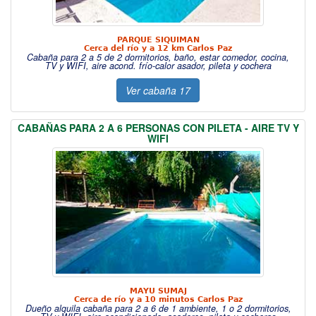
PARQUE SIQUIMAN
Cerca del río y a 12 km Carlos Paz
Cabaña para 2 a 5 de 2 dormitorios, baño, estar comedor, cocina,
TV y WIFI, aire acond. frío-calor asador, pileta y cochera
Ver cabaña 17
CABAÑAS PARA 2 A 6 PERSONAS CON PILETA - AIRE TV Y
WIFI
MAYU SUMAJ
Cerca de río y a 10 minutos Carlos Paz
Dueño alquila cabaña para 2 a 6 de 1 ambiente, 1 o 2 dormitorios,