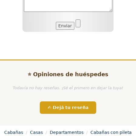
⭐ Opiniones de huéspedes
Todavía no hay reseñas. ¡Sé el primero en dejar la tuya!
✍️ Dejá tu reseña
Cabañas
Casas
Departamentos
Cabañas con pileta