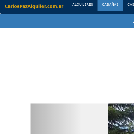
(current)
ALQUILERES
CABAÑAS
CA
CarlosPazAlquiler.com.ar
Previous