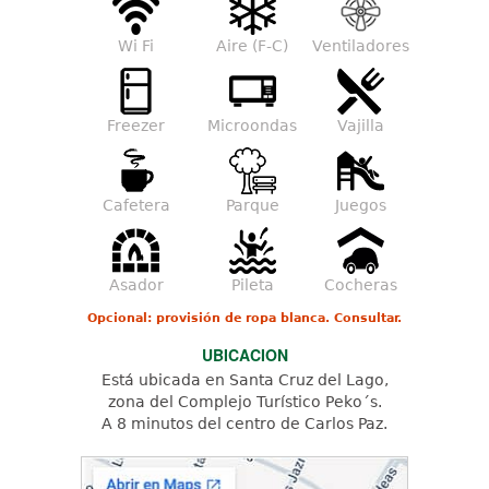
Wi Fi
Aire (F-C)
Ventiladores
Freezer
Microondas
Vajilla
Cafetera
Parque
Juegos
Asador
Pileta
Cocheras
Opcional: provisión de ropa blanca. Consultar.
UBICACION
Está ubicada en Santa Cruz del Lago,
zona del Complejo Turístico Peko´s.
A 8 minutos del centro de Carlos Paz.