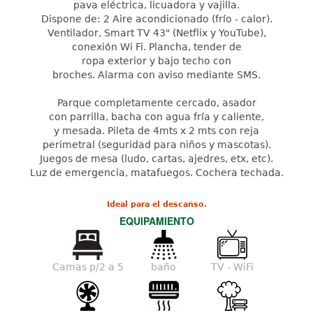
pava eléctrica, licuadora y vajilla.
Dispone de: 2 Aire acondicionado (frío - calor).
Ventilador, Smart TV 43" (Netflix y YouTube),
conexión Wi Fi. Plancha, tender de
ropa exterior y bajo techo con
broches. Alarma con aviso mediante SMS.
Parque completamente cercado, asador
con parrilla, bacha con agua fría y caliente,
y mesada. Pileta de 4mts x 2 mts con reja
perimetral (seguridad para niños y mascotas).
Juegos de mesa (ludo, cartas, ajedres, etx, etc).
Luz de emergencia, matafuegos. Cochera techada.
Ideal para el descanso.
EQUIPAMIENTO
Camas p/2 a 5
baño
TV - WiFi