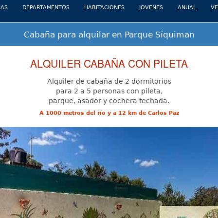
(current)
SAS
DEPARTAMENTOS
HABITACIONES
JOVENES
ANUAL
VE
Cabaña para alquilar en Parque Síquiman
ALQUILER CABAÑA CON PILETA
Alquiler de cabaña de 2 dormitorios
para 2 a 5 personas con pileta,
parque, asador y cochera techada.
A 1000 metros del río y a 12 km de Carlos Paz