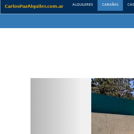
(current)
ALQUILERES
CABAÑAS
CA
CarlosPazAlquiler.com.ar
Previous